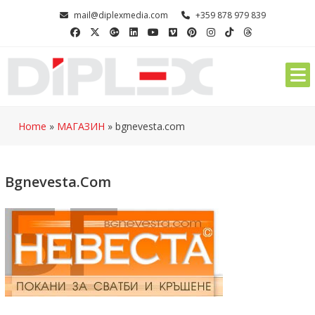
Skip
mail@diplexmedia.com
+359 878 979 839
to
content
Home
»
МАГАЗИН
»
bgnevesta.com
Bgnevesta.com