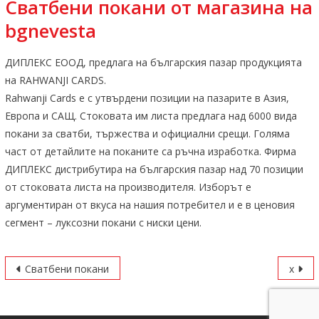
Сватбени покани
от магазина на
bgnevesta
ДИПЛЕКС ЕООД, предлага на българския пазар продукцията
на RAHWANJI CARDS.
Rahwanji Cards е с утвърдени позиции на пазарите в Азия,
Европа и САЩ. Стоковата им листа предлага над 6000 вида
покани за сватби, тържества и официални срещи. Голяма
част от детайлите на поканите са ръчна изработка. Фирма
ДИПЛЕКС дистрибутира на българския пазар над 70 позиции
от стоковата листа на производителя. Изборът е
аргументиран от вкуса на нашия потребител и е в ценовия
сегмент – луксозни покани с ниски цени.
Навигация
Сватбени покани
x