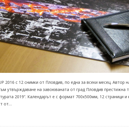
P 2016 с 12 снимки от Пловдив, по една за всеки месец. Автор 
към утвърждаване на завоюваната от град Пловдив престижна т
турата 2019“. Календарът е с формат 700х500мм, 12 страници и 
ст от…