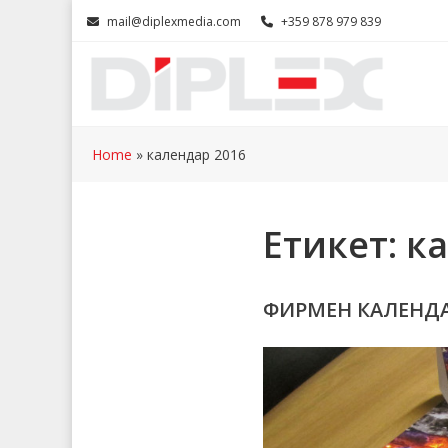
Skip
mail@diplexmedia.com
+359 878 979 839
to
content
Home
»
календар 2016
Етикет:
ка
ФИРМЕН КАЛЕНДА