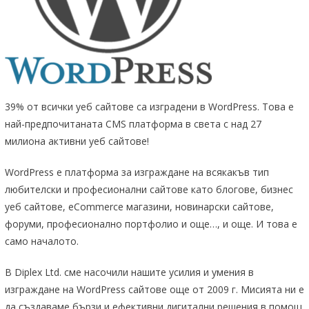
39% от всички уеб сайтове са изградени в WordPress. Това е
най-предпочитаната CMS платформа в света с над 27
милиона активни уеб сайтове!
WordPress е платформа за изграждане на всякакъв тип
любителски и професионални сайтове като блогове, бизнес
уеб сайтове, eCommerce магазини, новинарски сайтове,
форуми, професионално портфолио и още…, и още. И това е
само началото.
В Diplex Ltd. сме насочили нашите усилия и умения в
изграждане на WordPress сайтове още от 2009 г. Мисията ни е
да създаваме бързи и ефективни дигитални решения в помощ