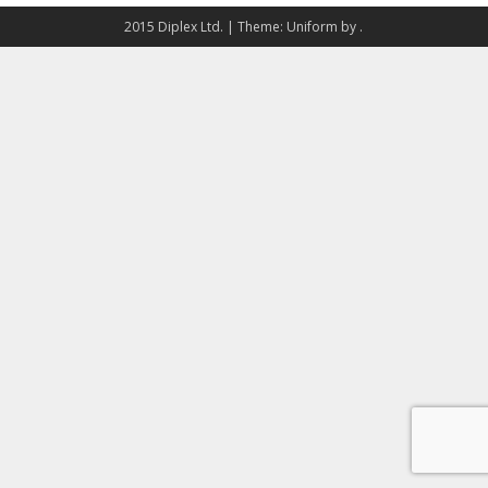
2015 Diplex Ltd.
|
Theme: Uniform by
.