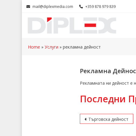
Skip
mail@diplexmedia.com
+359 878 979 839
to
content
Home
»
Услуги
»
рекламна дейност
Рекламна Дейнос
Рекламната ни дейност е 
Последни П
Навигация
Търговска дейност