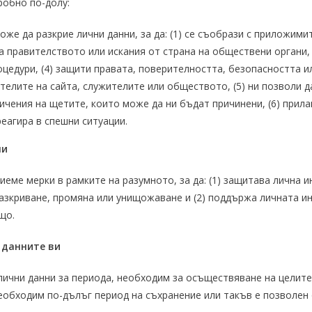
робно по-долу:
оже да разкрие лични данни, за да: (1) се съобрази с приложимит
а правителството или искания от страна на обществени органи, 
цедури, (4) защити правата, поверителността, безопасността и
ителите на сайта, служителите или обществото, (5) ни позволи 
чения на щетите, които може да ни бъдат причинени, (6) прила
реагира в спешни ситуации.
ни
иеме мерки в рамките на разумното, за да: (1) защитава лична
зкриване, промяна или унищожаване и (2) поддържа личната и
що.
 данните ви
ични данни за периода, необходим за осъществяване на целите,
необходим по-дълъг период на съхранение или такъв е позволен