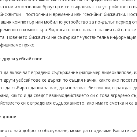
а към използвания браузър и се съхраняват на устройството ви
бисквитки – постоянни и временни или “сесийни” бисквитки. Пос
вашия компютър или мобилно устройство за по-дълъг период от
временно в компютъра Ви, когато посещавате нашия сайт, но се 
та. Повечето бисквитки не съдържат чувствителна информация з
фицираме пряко.
 други уебсайтове
т да включват вградено съдържание (например видеоклипове, из
 други уебсайтове се държи по същия начин, както ако посетит
ат да събират данни за вас, да използват бисквитки, вграждат 
рани, както и да следят взаимодействието си с това вградено 
ствието си с вградения съдържанието, ако имате сметка и са в
е данни
аното най-доброто обслужване, може да споделяме Вашите личн