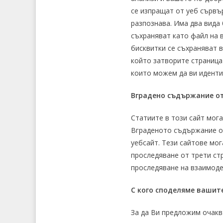
се изпращат от уеб сървър
разпознава. Има два вида 
съхраняват като файл на 
бисквитки се съхраняват 
който затворите страница
които можем да ви иденти
Вградено съдържание от
Статиите в този сайт мога
Вграденото съдържание от
уебсайт. Тези сайтове мог
проследяване от трети ст
проследяване на взаимодей
С кого споделяме вашит
За да Ви предложим очакв