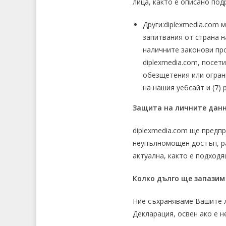
лица, както е описано под
Други:diplexmedia.com м
запитвания от страна н
наличните законови про
diplexmedia.com, посет
обезщетения или ограни
на нашия уебсайт и (7) 
Защита на личните дан
diplexmedia.com ще предпр
неупълномощен достъп, ра
актуална, както е подходя
Колко дълго ще запазим
Ние съхраняваме Вашите л
Декларация, освен ако е 