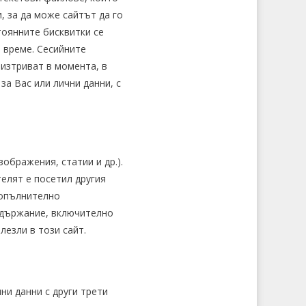
, за да може сайтът да го
тоянните бисквитки се
 време. Сесийните
изтриват в момента, в
а Вас или лични данни, с
ображения, статии и др.).
елят е посетил другия
допълнително
съдържание, включително
лезли в този сайт.
и данни с други трети