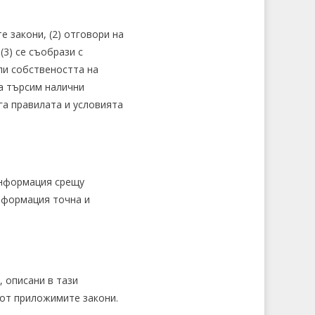
е закони, (2) отговори на
(3) се съобрази с
ли собствеността на
да търсим налични
га правилата и условията
 информация срещу
нформация точна и
 описани в тази
 от приложимите закони.