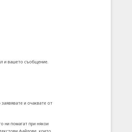
йл и вашето съобщение.
 заявявате и очаквате от
то ни помагат при някои
текстови файлове, които