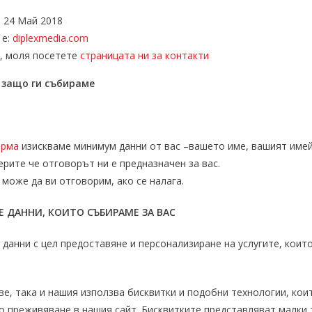
 24 Май 2018
 е:
diplexmedia.com
с, моля посетете
страницата ни за контакти
 защо ги събираме
орма
изискваме минимум данни от вас –вашето име, вашият име
ерите че отговорът ни е предназначен за вас.
 може да ви отговорим, ако се налага.
 ДАННИ, КОИТО СЪБИРАМЕ ЗА ВАС
данни с цел предоставяне и персонализиране на услугите, които
е, така и нашия използва бисквитки и подобни технологии, кои
о преживяване в нашия сайт. Бисквитките представляват малки 