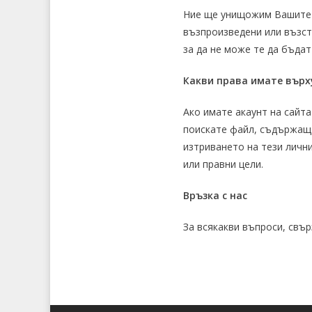
Ние ще унищожим Вашите л
възпроизведени или възст
за да не може те да бъда
Какви права имате върх
Ако имате акаунт на сайта
поискате файл, съдържащ в
изтриването на тези лични
или правни цели.
Връзка с нас
За всякакви въпроси, свъ