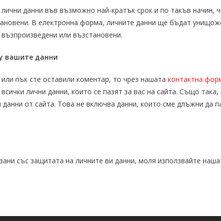
ични данни във възможно най-кратък срок и по такъв начин, че
ановени. В електронна форма, личните данни ще бъдат унищоже
т възпроизведени или възстановени.
у вашите данни
 или пък сте оставили коментар, то чрез нашата
контактна фор
сички лични данни, които се пазят за вас на сайта. Също така,
 данни от сайта. Това не включва данни, които сме длъжни да 
рзани със защитата на личните ви данни, моля използвайте наш